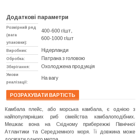
Додаткові параметри
Розмірний ряд
400-600 г/шт,
(вага
600-1000 г/шт
упаковки):
Нідерланди
Виробник:
Патрана з головою
Обробка:
Охолоджена продукція
Зберігання:
Умови
На вагу
реалізації:
РОЗРАХУВАТИ ВАРТІСТЬ
Камбала плейс, або морська камбала, є однією з
найпопулярніших риб сімейства камбалоподібних.
Мешкає вона на Східному прибережжі Північної
Атлантики та Середземного моря. Її довжина може
досягати одного метра.