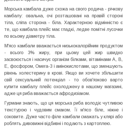
Морська камбала дуже схожа на свого родича - річкову
камбалу: овальна, очі розташовані на правій стороні
тіла, сліпа сторона - біла. Характерною відмінністю є
те, що камбала плейс має гладкі, ледве помітні лусочки
по всьому діаметру тіла.
М'ясо камбали вважається низькокалорійним продуктом
- всього 3% жиру, при цьому цей жир швидко
засвоюється і насичує організм білками, вітамінами А, В,
Е, фосфором, Омега-3 і амінокислотами, що зменшують
рівень холестерину в крові. Якщо ви хочете збільшити
свій сексуальний потенціал - то обов'язково варто
купити камбалу плейс охолоджену в нашому магазині,
адже ця риба вважається афродизіаком.
Гурмани знають, що ця морська риба володіє чутливою
текстурою і чудовим смаком. Її м'ясо біле, ніжне і
соковите. Дуже часто філе камбали смажать у клярі або
роблять дивовижні відбивні і подають з картоплею.