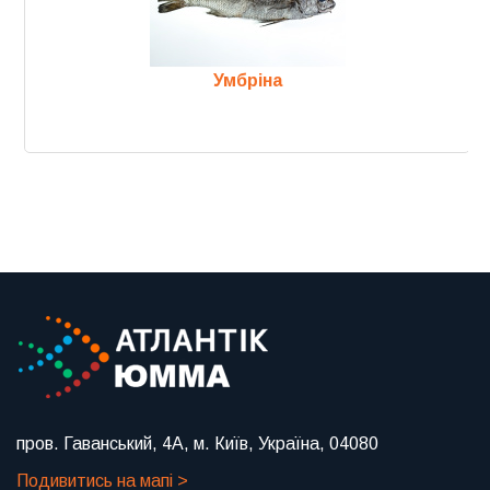
Умбріна
Previous
Next
пров. Гаванський, 4А, м. Київ, Україна, 04080
Подивитись на мапі >