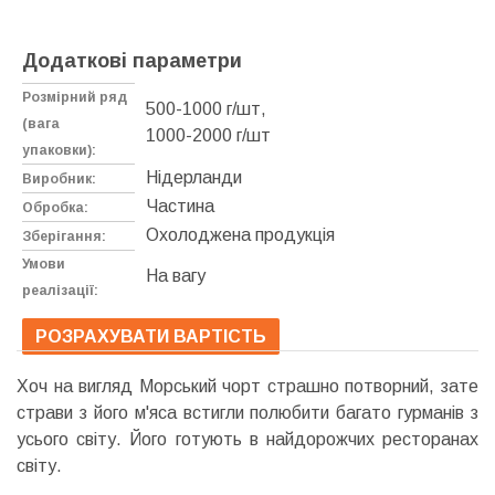
Додаткові параметри
Розмірний ряд
500-1000 г/шт,
(вага
1000-2000 г/шт
упаковки):
Нідерланди
Виробник:
Частина
Обробка:
Охолоджена продукція
Зберігання:
Умови
На вагу
реалізації:
РОЗРАХУВАТИ ВАРТІСТЬ
Хоч на вигляд Морський чорт страшно потворний, зате
страви з його м'яса встигли полюбити багато гурманів з
усього світу. Його готують в найдорожчих ресторанах
світу.