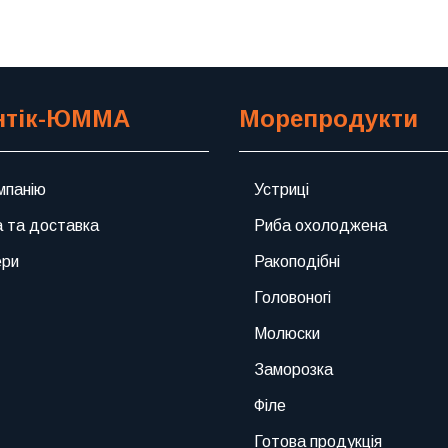
нтік-ЮММА
Морепродукти
мпанію
Устриці
 та доставка
Риба охолоджена
ери
Ракоподібні
Головоногі
Молюски
Заморозка
Філе
Готова продукція