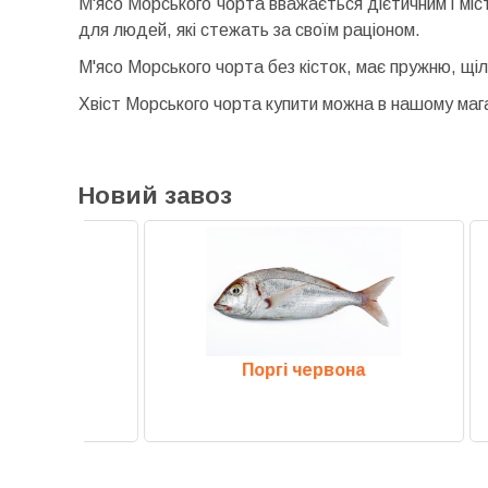
М'ясо Морського чорта вважається дієтичним і місти
для людей, які стежать за своїм раціоном.
М'ясо Морського чорта без кісток, має пружню, щіл
Хвіст Морського чорта купити можна в нашому мага
Новий завоз
а
Поргі червона
М