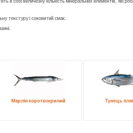
ть в собі величезну кількість мінеральних елементів, які ро
ьну текстуру і соковитий смак.
зині.
арлін короткокрилий
Тунець плямисти
Previous
Next