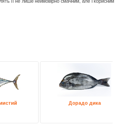
блять її не лише неймовірно смачним, але і корисним
й
Дорадо дика