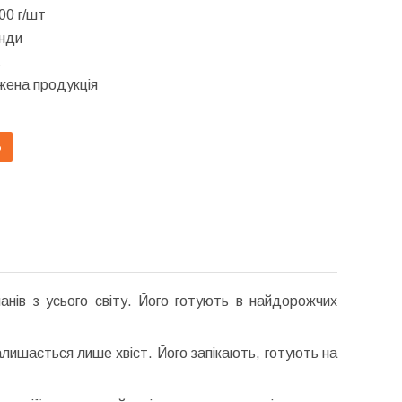
00 г/шт
нди
ена продукція
Ь
анів з усього світу. Його готують в найдорожчих
залишається лише хвіст. Його запікають, готують на