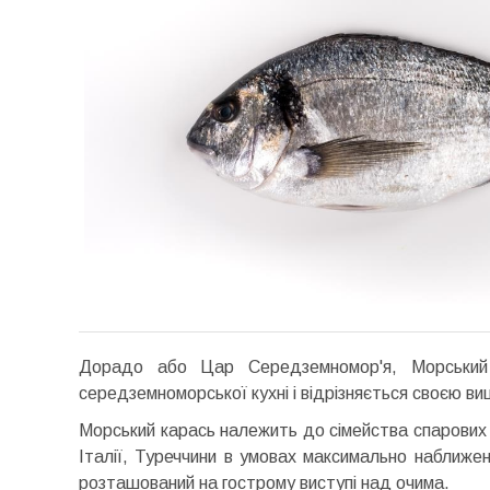
Дорадо або Цар Середземномор'я, Морський 
середземноморської кухні і відрізняється своєю ви
Морський карась належить до сімейства спарових і
Італії, Туреччини в умовах максимально наближен
розташований на гострому виступі над очима.