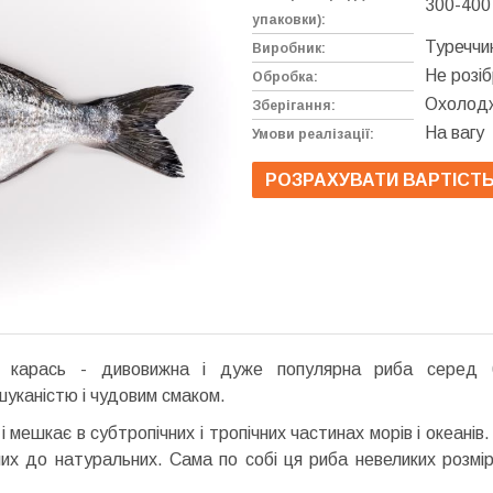
300-400
упаковки):
Туреччи
Виробник:
Не розі
Обробка:
Охолодж
Зберігання:
На вагу
Умови реалізації:
РОЗРАХУВАТИ ВАРТІСТ
карась - дивовижна і дуже популярна риба серед ба
шуканістю і чудовим смаком.
 мешкає в субтропічних і тропічних частинах морів і океанів
их до натуральних. Сама по собі ця риба невеликих розмірі