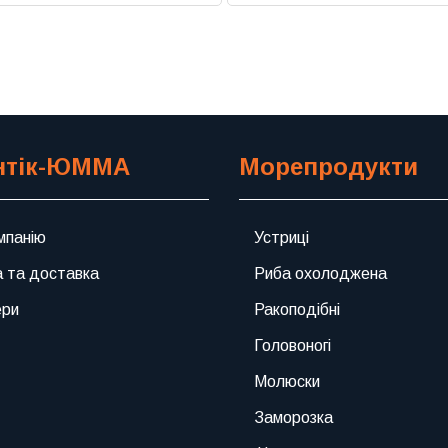
Previous
Next
нтік-ЮММА
Морепродукти
мпанію
Устриці
 та доставка
Риба охолоджена
ери
Ракоподібні
Головоногі
Молюски
Заморозка