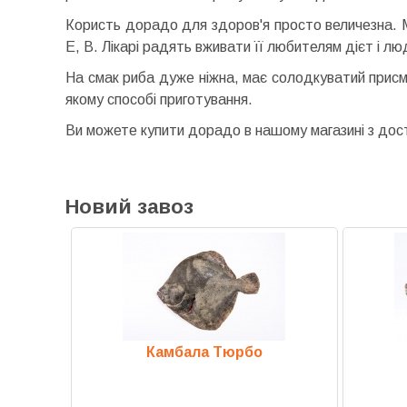
Користь дорадо для здоров'я просто величезна. М'я
Е, В. Лікарі радять вживати її любителям дієт і 
На смак риба дуже ніжна, має солодкуватий присм
якому способі приготування.
Ви можете купити дорадо в нашому магазині з дос
Новий завоз
ст
Камбала Тюрбо