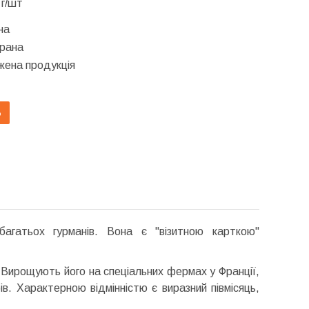
 г/шт
на
брана
ена продукція
Ь
гатьох гурманів. Вона є "візитною карткою"
. Вирощують його на спеціальних фермах у Франції,
в. Характерною відмінністю є виразний півмісяць,