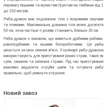
перевагу піщаним та мулистим ґрунтам на глибинах від 1
до 150 метрів.
Риба-дракон має подовжене тіло з яскравими смугами
та плямами. Максимальна довжина тіла може досягати
50 см, хоча частіше її розмір становить близько 30 см.
Риба-дракон є хижаком, що живиться дрібними рибами,
ракоподібними та іншими безхребетними. Ця риба
цінується за своє смачне м'ясо. У кулінарії рибу-дракона
використовують для приготування різних страв, таких як
супи, смажені та запечені страви. Під час приготування
важливо видаляти отруйні шипи та готувати рибу
правильно, щоб уникнути отруєння.
Новий завоз