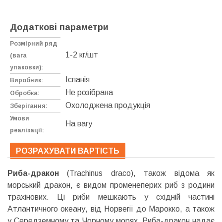
Додаткові параметри
Розмірний ряд
1-2 кг/шт
(вага
упаковки):
Іспанія
Виробник:
Не розібрана
Обробка:
Охолоджена продукція
Зберігання:
Умови
На вагу
реалізації:
РОЗРАХУВАТИ ВАРТІСТЬ
Риба-дракон
(Trachinus draco), також відома як
морський дракон, є видом променеперих риб з родини
трахінових. Ці риби мешкають у східній частині
Атлантичного океану, від Норвегії до Марокко, а також
у Середземному та Чорному морях. Риба-дракон надає