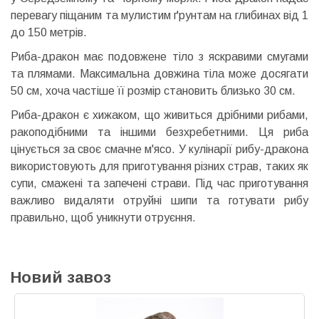
перевагу піщаним та мулистим ґрунтам на глибинах від 1
до 150 метрів.
Риба-дракон має подовжене тіло з яскравими смугами
та плямами. Максимальна довжина тіла може досягати
50 см, хоча частіше її розмір становить близько 30 см.
Риба-дракон є хижаком, що живиться дрібними рибами,
ракоподібними та іншими безхребетними. Ця риба
цінується за своє смачне м'ясо. У кулінарії рибу-дракона
використовують для приготування різних страв, таких як
супи, смажені та запечені страви. Під час приготування
важливо видаляти отруйні шипи та готувати рибу
правильно, щоб уникнути отруєння.
Новий завоз