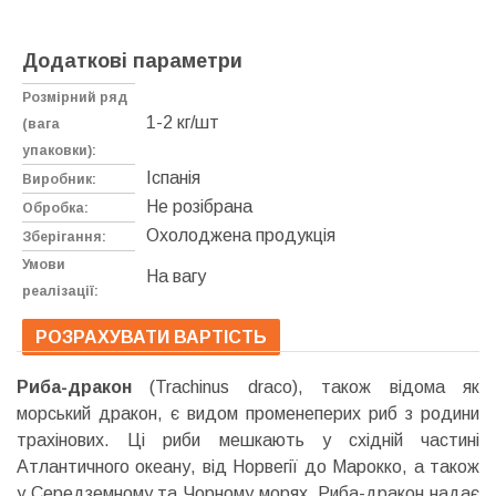
Додаткові параметри
Розмірний ряд
1-2 кг/шт
(вага
упаковки):
Іспанія
Виробник:
Не розібрана
Обробка:
Охолоджена продукція
Зберігання:
Умови
На вагу
реалізації:
РОЗРАХУВАТИ ВАРТІСТЬ
Риба-дракон
(Trachinus draco), також відома як
морський дракон, є видом променеперих риб з родини
трахінових. Ці риби мешкають у східній частині
Атлантичного океану, від Норвегії до Марокко, а також
у Середземному та Чорному морях. Риба-дракон надає