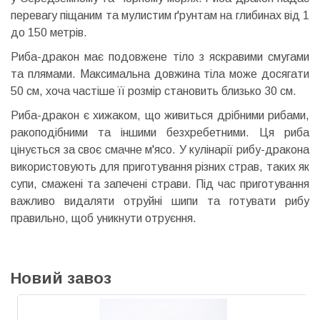
перевагу піщаним та мулистим ґрунтам на глибинах від 1
до 150 метрів.
Риба-дракон має подовжене тіло з яскравими смугами
та плямами. Максимальна довжина тіла може досягати
50 см, хоча частіше її розмір становить близько 30 см.
Риба-дракон є хижаком, що живиться дрібними рибами,
ракоподібними та іншими безхребетними. Ця риба
цінується за своє смачне м'ясо. У кулінарії рибу-дракона
використовують для приготування різних страв, таких як
супи, смажені та запечені страви. Під час приготування
важливо видаляти отруйні шипи та готувати рибу
правильно, щоб уникнути отруєння.
Новий завоз