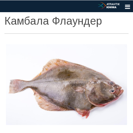
Камбала Флаундер