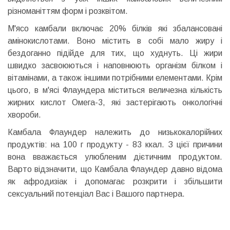
різноманіттям форм і розквітом.
М'ясо камбали включає 20% білків які збалансовані
амінокислотами. Воно містить в собі мало жиру і
бездоганно підійде для тих, що худнуть. Ці жири
швидко засвоюються і наповнюють організм білком і
вітамінами, а також іншими потрібними елементами. Крім
цього, в м'ясі Флаундера міститься величезна кількість
жирних кислот Омега-3, які застерігають онкологічні
хвороби.
Камбала Флаундер належить до низькокалорійних
продуктів: на 100 г продукту - 83 ккал. З цієї причини
вона вважається улюбленим дієтичним продуктом.
Варто відзначити, що Камбала Флаундер давно відома
як афродизіак і допомагає розкрити і збільшити
сексуальний потенціал Вас і Вашого партнера.