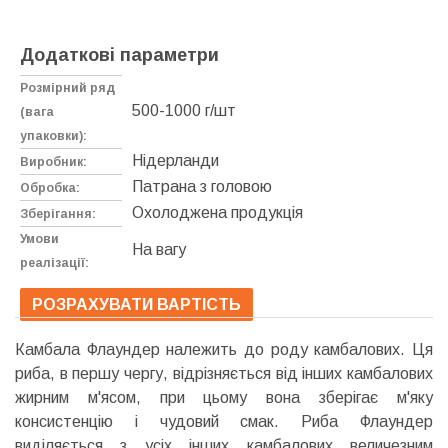
Додаткові параметри
Розмірний ряд
500-1000 г/шт
(вага
упаковки):
Нідерланди
Виробник:
Патрана з головою
Обробка:
Охолоджена продукція
Зберігання:
Умови
На вагу
реалізації:
РОЗРАХУВАТИ ВАРТІСТЬ
Камбала Флаундер належить до роду камбалових. Ця
риба, в першу чергу, відрізняється від інших камбалових
жирним м'ясом, при цьому вона зберігає м'яку
консистенцію і чудовий смак. Риба Флаундер
виділяється з усіх інших камбалових величезним