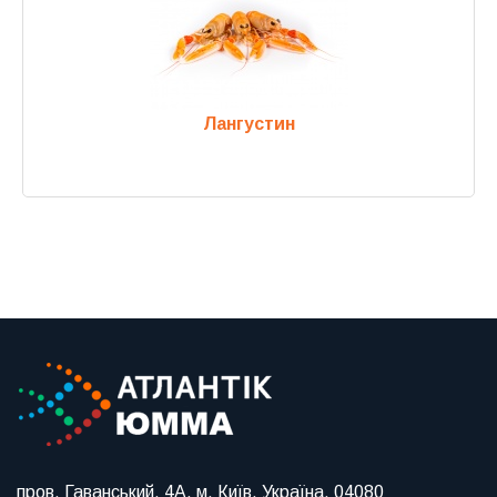
Лангустин
Previous
Next
пров. Гаванський, 4А, м. Київ, Україна, 04080