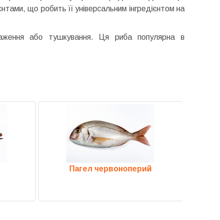
ієнтами, що робить її універсальним інгредієнтом на
смаження або тушкування. Ця риба популярна в
Пагел червоноперий
Ат