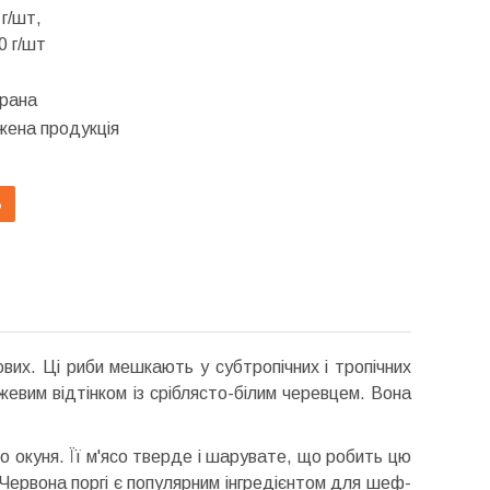
г/шт,
0 г/шт
брана
ена продукція
Ь
вих. Ці риби мешкають у субтропічних і тропічних
евим відтінком із сріблясто-білим черевцем. Вона
о окуня. Її м'ясо тверде і шарувате, що робить цю
 Червона поргі є популярним інгредієнтом для шеф-