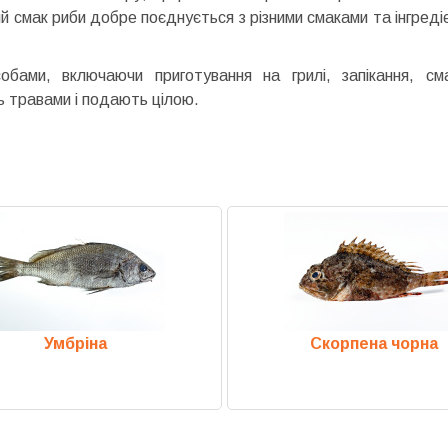
ний смак риби добре поєднується з різними смаками та інгред
собами, включаючи приготування на грилі, запікання, 
ь травами і подають цілою.
Умбріна
Скорпена чорна
Previous
Next