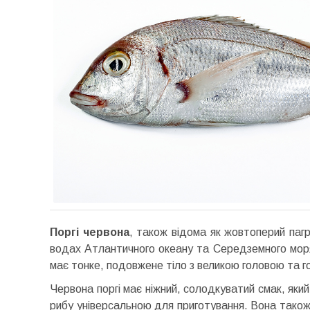
Поргі червона
, також відома як жовтоперий пагр
водах Атлантичного океану та Середземного моря.
має тонке, подовжене тіло з великою головою та г
Червона поргі має ніжний, солодкуватий смак, яки
рибу універсальною для приготування. Вона також 