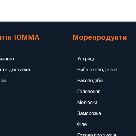
нтік-ЮММА
Морепродукти
мпанію
Устриці
 та доставка
Риба охолоджена
ери
Ракоподібні
Головоногі
Молюски
Заморозка
Філе
Готова продукція