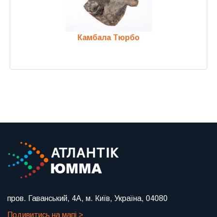
Камбала Тюрбо
Previous
Next
пров. Гаванський, 4А, м. Київ, Україна, 04080
Подивитись на мапі >