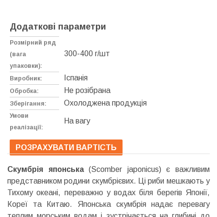
Додаткові параметри
Розмірний ряд
300-400 г/шт
(вага
упаковки):
Іспанія
Виробник:
Не розібрана
Обробка:
Охолоджена продукція
Зберігання:
Умови
На вагу
реалізації:
РОЗРАХУВАТИ ВАРТІСТЬ
Скумбрія японська
(Scomber japonicus) є важливим
представником родини скумбрієвих. Ці риби мешкають у
Тихому океані, переважно у водах біля берегів Японії,
Кореї та Китаю. Японська скумбрія надає перевагу
теплим морським водам і зустрічається на глибині до