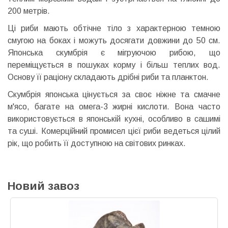
200 метрів.
Ці риби мають обтічне тіло з характерною темною
смугою на боках і можуть досягати довжини до 50 см.
Японська скумбрія є мігруючою рибою, що
переміщується в пошуках корму і більш теплих вод.
Основу її раціону складають дрібні риби та планктон.
Скумбрія японська цінується за своє ніжне та смачне
м'ясо, багате на омега-3 жирні кислоти. Вона часто
використовується в японській кухні, особливо в сашимі
та суші. Комерційний промисел цієї риби ведеться цілий
рік, що робить її доступною на світових ринках.
Новий завоз