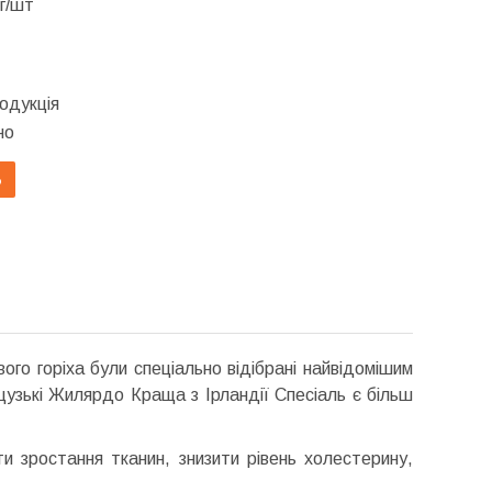
г/шт
одукція
но
Ь
ісового горіха були спеціально відібрані найвідомішим
цузькі Жилярдо Краща з Ірландії Спесіаль є більш
и зростання тканин, знизити рівень холестерину,