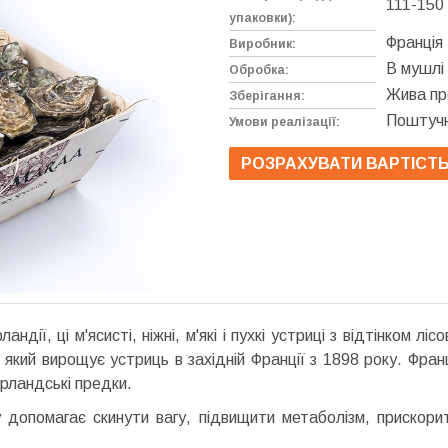
111-150 
упаковки):
Франція
Виробник:
В мушлі
Обробка:
Жива пр
Зберігання:
Поштуч
Умови реалізації:
РОЗРАХУВАТИ ВАРТІСТ
ландії, ці м'ясисті, ніжні, м'які і пухкі устриці з відтінком л
 який вирощує устриць в західній Франції з 1898 року. Фран
 ірландські предки.
 допомагає скинути вагу, підвищити метаболізм, прискорит