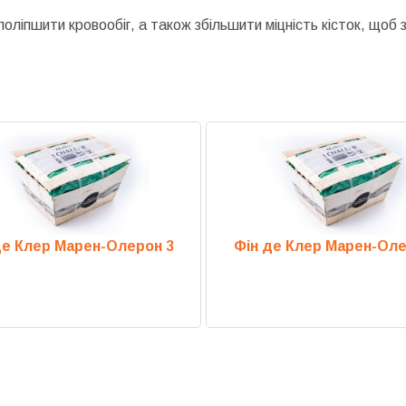
поліпшити кровообіг, а також збільшити міцність кісток, щоб
де Клер Марен-Олерон 3
Фін де Клер Марен-Оле
Previous
Next