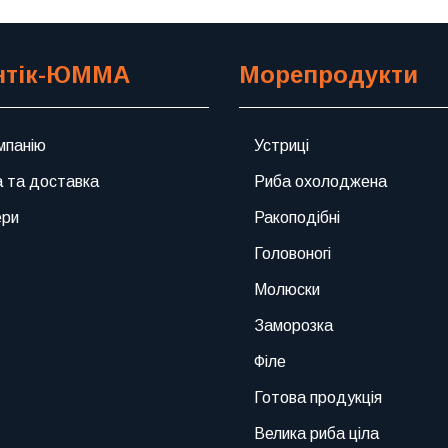
нтік-ЮММА
Морепродукти
мпанію
Устриці
 та доставка
Риба охолоджена
ери
Ракоподібні
Головоногі
Молюски
Заморозка
Філе
Готова продукція
Велика риба ціла