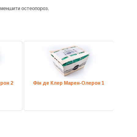
 зменшити остеопороз.
рон 2
Фін де Клер Марен-Олерон 1
Жил