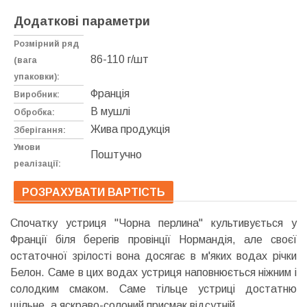
Додаткові параметри
Розмірний ряд
86-110 г/шт
(вага
упаковки):
Франція
Виробник:
В мушлі
Обробка:
Жива продукція
Зберігання:
Умови
Поштучно
реалізації:
РОЗРАХУВАТИ ВАРТІСТЬ
Спочатку устриця "Чорна перлина" культивується у
Франції біля берегів провінції Нормандія, але своєї
остаточної зрілості вона досягає в м'яких водах річки
Белон. Саме в цих водах устриця наповнюється ніжним і
солодким смаком. Саме тільце устриці достатню
щільне, а яскраво-солоний присмак відсутній.