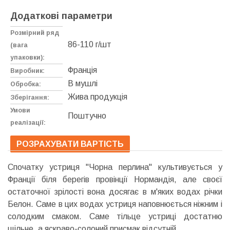
Додаткові параметри
Розмірний ряд
86-110 г/шт
(вага
упаковки):
Франція
Виробник:
В мушлі
Обробка:
Жива продукція
Зберігання:
Умови
Поштучно
реалізації:
РОЗРАХУВАТИ ВАРТІСТЬ
Спочатку устриця "Чорна перлина" культивується у
Франції біля берегів провінції Нормандія, але своєї
остаточної зрілості вона досягає в м'яких водах річки
Белон. Саме в цих водах устриця наповнюється ніжним і
солодким смаком. Саме тільце устриці достатню
щільне, а яскраво-солоний присмак відсутній.