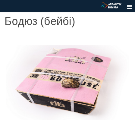
Бодюз (бейбі)