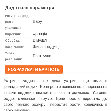
Додаткові параметри
Розмірний ряд
Baby
(вага
упаковки):
Франція
Виробник:
В мушлі
Обробка:
Жива продукція
Зберігання:
Умови
Поштучно
реалізації:
РОЗРАХУВАТИ ВАРТІСТЬ
Устриця Бодюз - це дика устриця, що жила в
ірландський водах. Вона росте повільніше, в порівнянні з
іншими видами і вважається більш рідкісною. Устриця
бодюз маленька і кругла. Вона просто виростає до
свого певного розміру і перестає рости, ховаючись в
свою раковину.