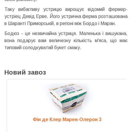
Таку вибагливу устрицю вирощує відомий фермер-
устріец Девід Ерве. Його устрична ферма розташована
в Шаранті Приморській, в регіоні між Бордо і Маран.
Бодюз - це незвичайна устриця. Маленька і вишукана,
вона подарує вам величезну кількість м'яса, що має
типовий солодкуватий букет смаку.
Новий завоз
Фін де Клер Марен-Олерон 3