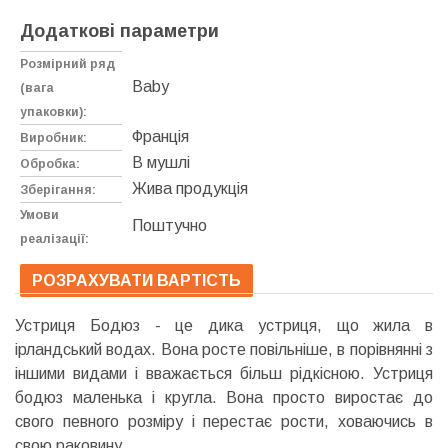
Додаткові параметри
Розмірний ряд
Baby
(вага
упаковки):
Франція
Виробник:
В мушлі
Обробка:
Жива продукція
Зберігання:
Умови
Поштучно
реалізації:
РОЗРАХУВАТИ ВАРТІСТЬ
Устриця Бодюз - це дика устриця, що жила в
ірландський водах. Вона росте повільніше, в порівнянні з
іншими видами і вважається більш рідкісною. Устриця
бодюз маленька і кругла. Вона просто виростає до
свого певного розміру і перестає рости, ховаючись в
свою раковину.