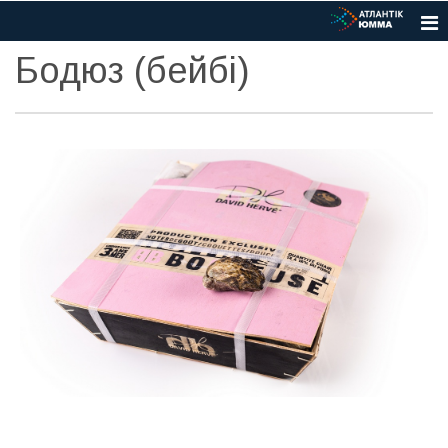
Бодюз (бейбі)