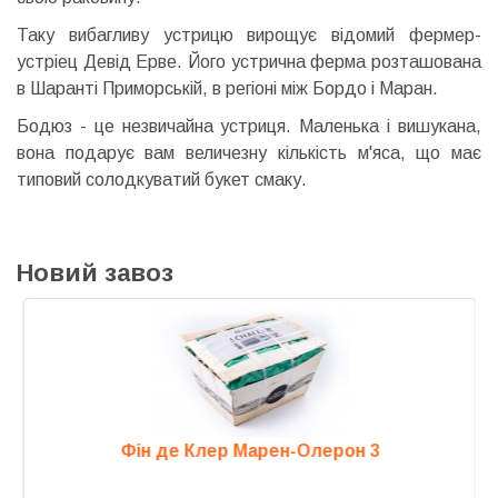
Таку вибагливу устрицю вирощує відомий фермер-
устріец Девід Ерве. Його устрична ферма розташована
в Шаранті Приморській, в регіоні між Бордо і Маран.
Бодюз - це незвичайна устриця. Маленька і вишукана,
вона подарує вам величезну кількість м'яса, що має
типовий солодкуватий букет смаку.
Новий завоз
Фін де Клер Марен-Олерон 3