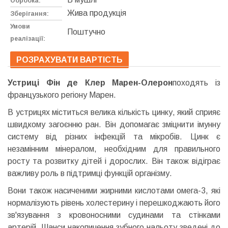
Обробка:
Жива продукція
Зберігання:
Умови
Поштучно
реалізації:
РОЗРАХУВАТИ ВАРТІСТЬ
Устриці Фін де Клер Марен-Олерон
походять із
французького регіону Марен.
В устрицях міститься велика кількість цинку, який сприяє
швидкому загоєнню ран. Він допомагає зміцнити імунну
систему від різних інфекцій та мікробів. Цинк є
незамінним мінералом, необхідним для правильного
росту та розвитку дітей і дорослих. Він також відіграє
важливу роль в підтримці функцій організму.
Вони також насиченими жирними кислотами омега-3, які
нормалізують рівень холестерину і перешкоджають його
зв'язування з кровоносними судинами та стінками
артерій. Шанси накопичення зубного нальоту зведені до