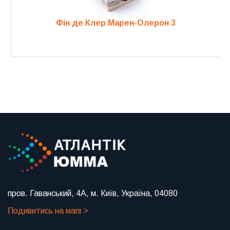
Фін де Клер Марен-Олерон 3
Previous
Next
пров. Гаванський, 4А, м. Київ, Україна, 04080
Подивитись на мапі >