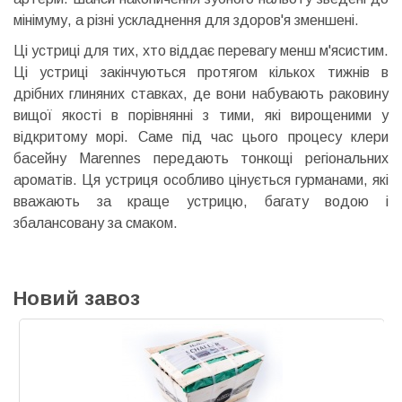
мінімуму, а різні ускладнення для здоров'я зменшені.
Ці устриці для тих, хто віддає перевагу менш м'ясистим.
Ці устриці закінчуються протягом кількох тижнів в
дрібних глиняних ставках, де вони набувають раковину
вищої якості в порівнянні з тими, які вирощеними у
відкритому морі. Саме під час цього процесу клери
басейну Marennes передають тонкощі регіональних
ароматів. Ця устриця особливо цінується гурманами, які
вважають за краще устрицю, багату водою і
збалансовану за смаком.
Новий завоз