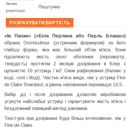
Умови
Поштучно
реалізації:
РОЗРАХУВАТИ ВАРТІСТЬ
«Ів Папан» («Біла Перлина або Перль Бланш»)
обрана Ostrёiculteur (устричним фермером) за його
глибшу форму, яка має більший об'єм м'яса. Вони
підсилюють якість своєї оболонки (перламутр,
твердість) протягом 2 місяців дозрівання в Клер з
щільністю 10 устриць / м2. Смак рафінування (баланс у
воді, солі і йоді). Частка м'яса вище, ніж у устриці Fine
de Claire Standard, а рівень наповнення перевищує 10,5.
Вибір до і після дозрівання дозволяє виробникові
усунути найслабші устриці і гарантувати якість м'яса і
бездоганний зовнішній вигляд раковини.
Текстура при дозріванні буде більш інтенсивною, ніж у
Fine de Claire.