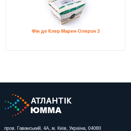
Фін де Клер Марен-Олерон 3
Previous
Next
пров. Гаванський, 4А, м. Київ, Україна, 04080