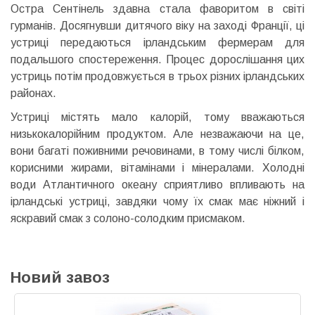
Остра Сентінель здавна стала фаворитом в світі
гурманів. Досягнувши дитячого віку на заході Франції, ці
устриці передаються ірландським фермерам для
подальшого спостереження. Процес дорослішання цих
устриць потім продовжується в трьох різних ірландських
районах.
Устриці містять мало калорій, тому вважаються
низькокалорійним продуктом. Але незважаючи на це,
вони багаті поживними речовинами, в тому числі білком,
корисними жирами, вітамінами і мінералами. Холодні
води Атлантичного океану сприятливо впливають на
ірландські устриці, завдяки чому їх смак має ніжний і
яскравий смак з солоно-солодким присмаком.
Новий завоз