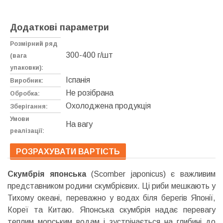
Додаткові параметри
Розмірний ряд
300-400 г/шт
(вага
упаковки):
Іспанія
Виробник:
Не розібрана
Обробка:
Охолоджена продукція
Зберігання:
Умови
На вагу
реалізації:
РОЗРАХУВАТИ ВАРТІСТЬ
Скумбрія японська
(Scomber japonicus) є важливим
представником родини скумбрієвих. Ці риби мешкають у
Тихому океані, переважно у водах біля берегів Японії,
Кореї та Китаю. Японська скумбрія надає перевагу
теплим морським водам і зустрічається на глибині до