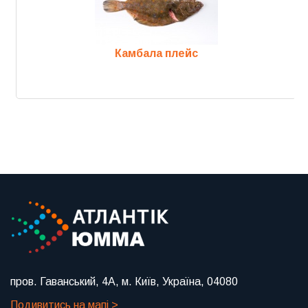
Камбала плейс
Previous
Next
пров. Гаванський, 4А, м. Київ, Україна, 04080
Подивитись на мапі >