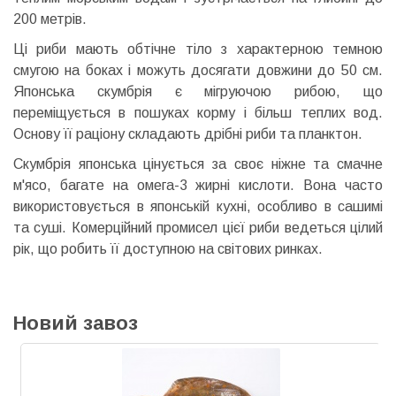
200 метрів.
Ці риби мають обтічне тіло з характерною темною
смугою на боках і можуть досягати довжини до 50 см.
Японська скумбрія є мігруючою рибою, що
переміщується в пошуках корму і більш теплих вод.
Основу її раціону складають дрібні риби та планктон.
Скумбрія японська цінується за своє ніжне та смачне
м'ясо, багате на омега-3 жирні кислоти. Вона часто
використовується в японській кухні, особливо в сашимі
та суші. Комерційний промисел цієї риби ведеться цілий
рік, що робить її доступною на світових ринках.
Новий завоз