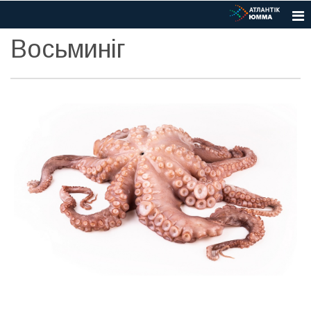
Восьминіг