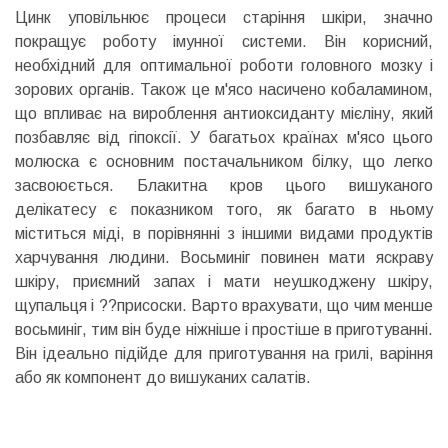
Цинк уповільнює процеси старіння шкіри, значно
покращує роботу імунної системи. Він корисний,
необхідний для оптимальної роботи головного мозку і
зорових органів. Також це м'ясо насичено кобаламином,
що впливає на вироблення антиоксиданту мієліну, який
позбавляє від гіпоксії. У багатьох країнах м'ясо цього
молюска є основним постачальником білку, що легко
засвоюється. Блакитна кров цього вишуканого
делікатесу є показником того, як багато в ньому
міститься міді, в порівнянні з іншими видами продуктів
харчування людини. Восьминіг повинен мати яскраву
шкіру, приємний запах і мати неушкоджену шкіру,
щупальця і ??присоски. Варто врахувати, що чим менше
восьминіг, тим він буде ніжніше і простіше в приготуванні.
Він ідеально підійде для приготування на грилі, варіння
або як компонент до вишуканих салатів.