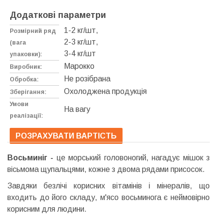
Додаткові параметри
1-2 кг/шт,
Розмірний ряд
2-3 кг/шт,
(вага
3-4 кг/шт
упаковки):
Марокко
Виробник:
Не розібрана
Обробка:
Охолоджена продукція
Зберігання:
Умови
На вагу
реалізації:
РОЗРАХУВАТИ ВАРТІСТЬ
Восьминіг -
це морський головоногий, нагадує мішок з
вісьмома щупальцями, кожне з двома рядами присосок.
Завдяки безлічі корисних вітамінів і мінералів, що
входить до його складу, м'ясо восьминога є неймовірно
корисним для людини.