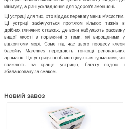
мінімуму, а різні ускладнення для здоров'я зменшені.
Ці устриці для тих, хто віддає перевагу менш м'ясистим.
Ці устриці закінчуються протягом кількох тижнів в
дрібних глиняних ставках, де вони набувають раковину
вищої якості в порівнянні з тими, які вирощеними у
відкритому морі. Саме під час цього процесу клери
басейну Marennes передають тонкощі регіональних
ароматів. Ця устриця особливо цінується гурманами, які
вважають за краще устрицю, багату водою і
збалансовану за смаком.
Новий завоз