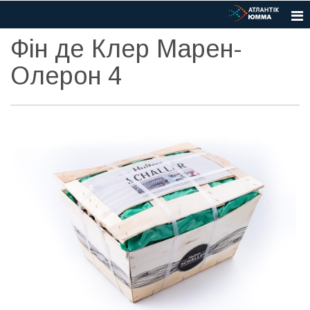
Фін де Клер Марен-
Олерон 4