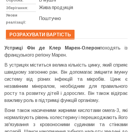
Обробка:
Жива продукція
Зберігання:
Умови
Поштучно
реалізації:
РОЗРАХУВАТИ ВАРТІСТЬ
Устриці Фін де Клер Марен-Олерон
походять із
французького регіону Марен.
В устрицях міститься велика кількість цинку, який сприяє
швидкому загоєнню ран. Він допомагає зміцнити імунну
систему від різних інфекцій та мікробів. Цинк є
незамінним мінералом, необхідним для правильного
росту та розвитку дітей і дорослих. Він також відіграє
важливу роль в підтримці функцій організму.
Вони також насиченими жирними кислотами омега-3, які
нормалізують рівень холестерину і перешкоджають його
зв'язування з кровоносними судинами та стінками
артерій. Шанси накопичення зубного нальоту зведені до