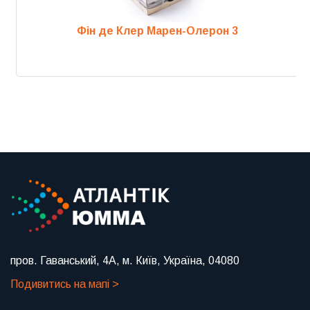
Фін де Клер Марен-Олерон 3
Previous
Next
пров. Гаванський, 4А, м. Київ, Україна, 04080
Подивитись на мапі >