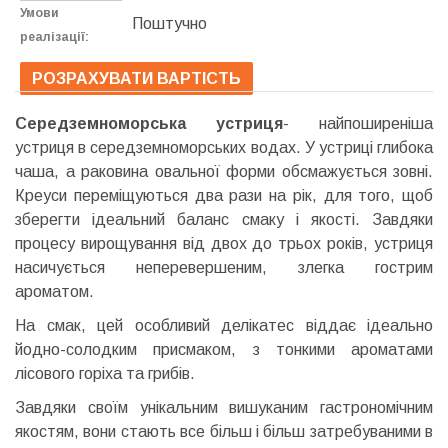
Умови
Поштучно
реалізації:
РОЗРАХУВАТИ ВАРТІСТЬ
Середземноморська устриця
- найпоширеніша
устриця в середземноморських водах. У устриці глибока
чаша, а раковина овальної форми обсмажується зовні.
Креуси переміщуються два рази на рік, для того, щоб
зберегти ідеальний баланс смаку і якості. Завдяки
процесу вирощування від двох до трьох років, устриця
насичується неперевершеним, злегка гострим
ароматом.
На смак, цей особливий делікатес віддає ідеально
йодно-солодким присмаком, з тонкими ароматами
лісового горіха та грибів.
Завдяки своїм унікальним вишуканим гастрономічним
якостям, вони стають все більш і більш затребуваними в